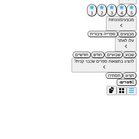
1
2
3
4
5
מבצעים/הנחות
מבצעים
ספרייה ציבורית
עלו לאתר
שבוע
שבועיים
חודש
חודשיים
להציג בתוצאות ספרים שכבר קנית?
תציגו
תסתירו
›
1
ספרים