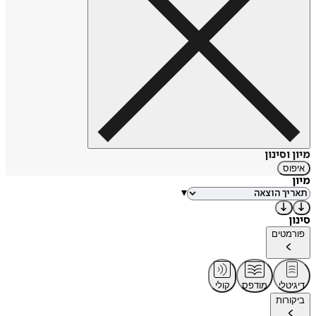
מיון וסינון
איפוס
מיון
▾
סינון
פורמטים
דיגיטלי
מודפס
קולי
ביקורות