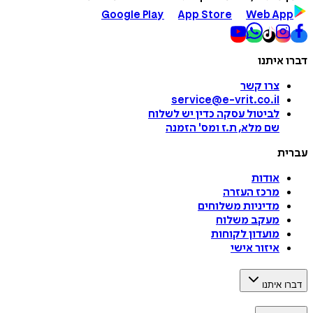
Google Play
App Store
Web App
דברו איתנו
צרו קשר
service@e-vrit.co.il
לביטול עסקה
כדין יש לשלוח
שם מלא, ת.ז ומס
'
הזמנה
עברית
אודות
מרכז העזרה
מדיניות משלוחים
מעקב משלוח
מועדון לקוחות
איזור אישי
דברו איתנו