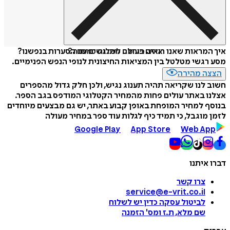
איזה פורמט לשלוח כמתנה?
איך המראות שאנו רואים בעולם מתנגשים עם הסערות בנפשנו?
מסע רגשי מטלטל בין המציאות החיצונית לנופי הנפש הפנימיים.
הצצה מהירה
חשוב לנו שקריאה תהיה תענוג נגיש, ולכן חלק גדול מהספרים
אצלנו באתר עולים פחות מהמחיר הקטלוגי המודפס בגב הספר.
בנוסף למחיר המופחת באופן קבוע באתר, יש גם מבצעים מיוחדים
לזמן מוגבל, כי תמיד כיף לגלות עוד ספר במחיר מעולה
Google Play
App Store
Web App
דברו איתנו
צרו קשר
service@e-vrit.co.il
לביטול עסקה
כדין יש לשלוח
שם מלא, ת.ז ומס
'
הזמנה