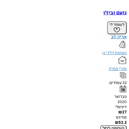
נועם וביז'ו
לשמור לי
אריה לב
פעוטות וילדי גן
ספרי צמרת
32
עמודים
פברואר
2020
דיגיטלי
₪
27
מודפס
₪
52.2
הוספה
לסל