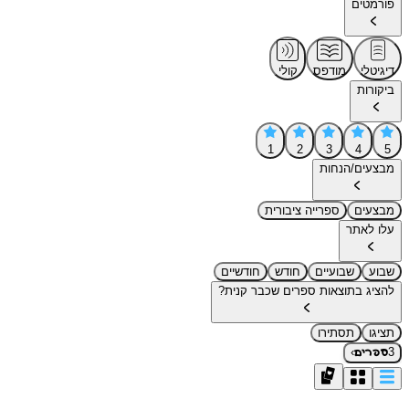
פורמטים
דיגיטלי
מודפס
קולי
ביקורות
1
2
3
4
5
מבצעים/הנחות
מבצעים
ספרייה ציבורית
עלו לאתר
שבוע
שבועיים
חודש
חודשיים
להציג בתוצאות ספרים שכבר קנית?
תציגו
תסתירו
›
3
ספרים