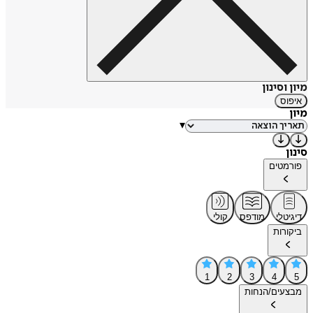
מיון וסינון
איפוס
מיון
▾
סינון
פורמטים
דיגיטלי
מודפס
קולי
ביקורות
1
2
3
4
5
מבצעים/הנחות