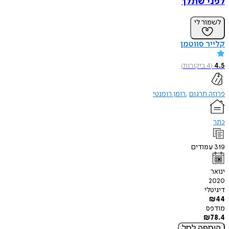
לפני שתלך
לשמור לי
קלייר סווטמן
4.5
(
4
ביקורות
)
פרוזה תרגום
רומן רומנטי
כתר
319
עמודים
ינואר
2020
דיגיטלי
₪
44
מודפס
₪
78.4
הוספה
לסל