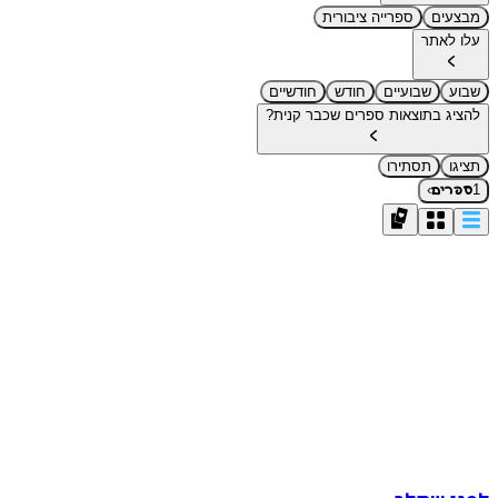
מבצעים
ספרייה ציבורית
עלו לאתר
שבוע
שבועיים
חודש
חודשיים
להציג בתוצאות ספרים שכבר קנית?
תציגו
תסתירו
›
1
ספרים