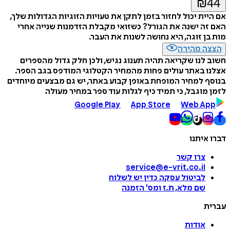
₪
44
אם היית יכול לחזור בזמן לתקן את טעויות הזוגיות הגדולות שלך,
האם זה ישנה את הגורל? כשזואי מקבלת הזדמנות שנייה אחרי
מות בן זוגה, היא נחושה לשנות את העבר.
הצצה מהירה
חשוב לנו שקריאה תהיה תענוג נגיש, ולכן חלק גדול מהספרים
אצלנו באתר עולים פחות מהמחיר הקטלוגי המודפס בגב הספר.
בנוסף למחיר המופחת באופן קבוע באתר, יש גם מבצעים מיוחדים
לזמן מוגבל, כי תמיד כיף לגלות עוד ספר במחיר מעולה
Google Play
App Store
Web App
דברו איתנו
צרו קשר
service@e-vrit.co.il
לביטול עסקה
כדין יש לשלוח
שם מלא, ת.ז ומס
'
הזמנה
עברית
אודות