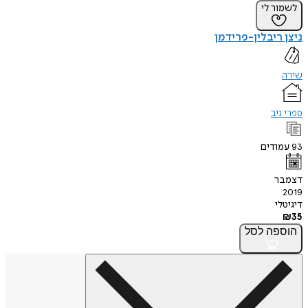
לשמור לי
ניצן ריבלין-פרידמן
שירה
ספרי ניב
93
עמודים
דצמבר
2019
דיגיטלי
₪
35
הוספה
לסל