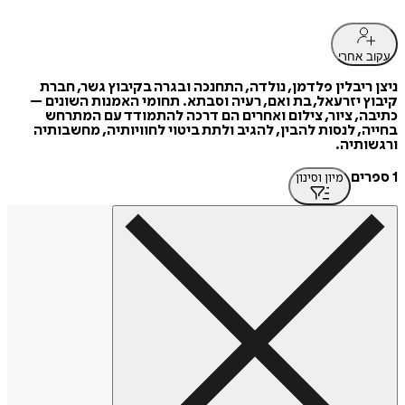
עקוב אחרי
ניצן ריבלין פלדמן, נולדה, התחנכה ובגרה בקיבוץ גשר, חברת
קיבוץ יזרעאל, בת ואם, רעיה וסבתא. תחומי האמנות השונים –
כתיבה, ציור, צילום ואחרים הם דרכה להתמודד עם המתרחש
בחייה, לנסות להבין, להגיב ולתת ביטוי לחוויותיה, מחשבותיה
ורגשותיה.
1 ספרים
מיון וסינון