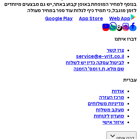
בנוסף למחיר המופחת באופן קבוע באתר, יש גם מבצעים מיוחדים
לזמן מוגבל, כי תמיד כיף לגלות עוד ספר במחיר מעולה
Google Play
App Store
Web App
דברו איתנו
צרו קשר
service@e-vrit.co.il
לביטול עסקה
כדין יש לשלוח
שם מלא, ת.ז ומס
'
הזמנה
עברית
אודות
מרכז העזרה
מדיניות משלוחים
מעקב משלוח
מועדון לקוחות
איזור אישי
דברו איתנו