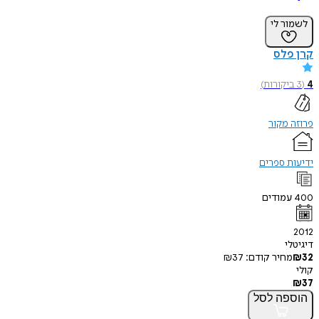
לשמור לי
קרן פלס
4
(
3
ביקורות
)
פרוזה מקור
ידיעות ספרים
400
עמודים
2012
דיגיטלי
32
₪
מחיר קודם:
37
₪
קולי
₪
37
הוספה
לסל