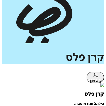
קרן
פלס
עקוב אחרי
קרן פלס
צילום: ענת מוסברג