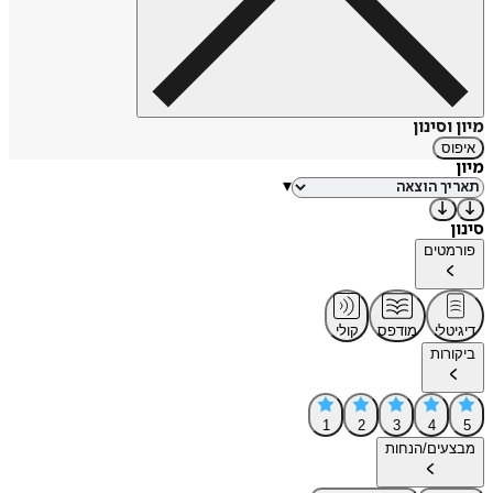
מיון וסינון
איפוס
מיון
▾
סינון
פורמטים
דיגיטלי
מודפס
קולי
ביקורות
1
2
3
4
5
מבצעים/הנחות