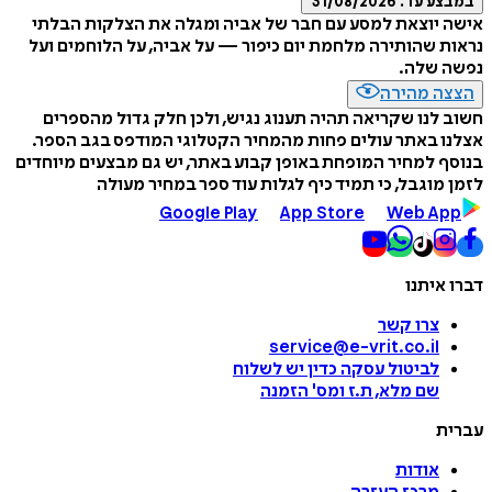
במבצע עד:
31/08/2026
אישה יוצאת למסע עם חבר של אביה ומגלה את הצלקות הבלתי
נראות שהותירה מלחמת יום כיפור — על אביה, על הלוחמים ועל
נפשה שלה.
הצצה מהירה
חשוב לנו שקריאה תהיה תענוג נגיש, ולכן חלק גדול מהספרים
אצלנו באתר עולים פחות מהמחיר הקטלוגי המודפס בגב הספר.
בנוסף למחיר המופחת באופן קבוע באתר, יש גם מבצעים מיוחדים
לזמן מוגבל, כי תמיד כיף לגלות עוד ספר במחיר מעולה
Google Play
App Store
Web App
דברו איתנו
צרו קשר
service@e-vrit.co.il
לביטול עסקה
כדין יש לשלוח
שם מלא, ת.ז ומס
'
הזמנה
עברית
אודות