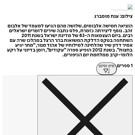
צילום: ענת מוסברג
הוציאה חמישה אלבומים, שלושה מהם הגיעו למעמד של אלבום
זהב. נוסף ליצירתה כזמרת, פלס כתבה שירים לזמרים ישראלים
רבים. ביום העצמאות ה-63 של מדינת ישראל בשנת 2011
השתתפה בטקס הדלקת המשואות בהר הרצל במהלכו שרה עם
אמיר דדון שיר שהלחינה למילותיו של אהוד מנור, "מחר יגיע
בחצות". בשנת 2012 הופיע ספרה "עקודים", רומן בדיוני על רקע
הלומי-קרב ממלחמת יום הכיפורים.
1 ספרים
מיון וסינון