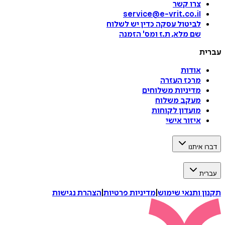
צרו קשר
service@e-vrit.co.il
לביטול עסקה
כדין יש לשלוח
שם מלא, ת.ז ומס
'
הזמנה
עברית
אודות
מרכז העזרה
מדיניות משלוחים
מעקב משלוח
מועדון לקוחות
איזור אישי
דברו איתנו
עברית
תקנון ותנאי שימוש
|
מדיניות פרטיות
|
הצהרת נגישות