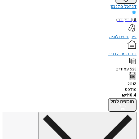
דניאל כהנמן
5
(
1
ביקורת
)
עיון
פסיכולוגיה
כנרת זמורה דביר
528
עמודים
2013
מודפס
₪
110.4
הוספה
לסל