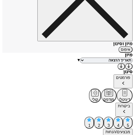
מיון וסינון
איפוס
מיון
▾
סינון
פורמטים
דיגיטלי
מודפס
קולי
ביקורות
1
2
3
4
5
מבצעים/הנחות