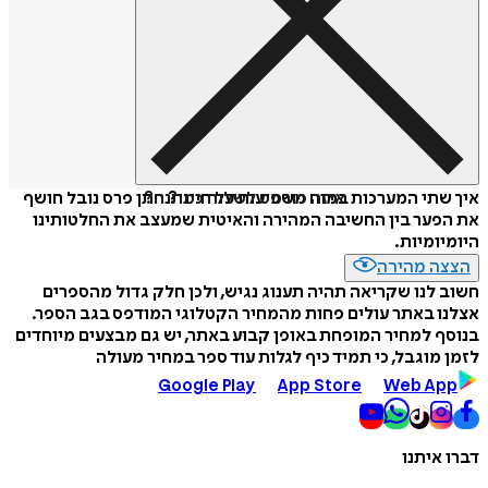
איזה פורמט לשלוח כמתנה?
איך שתי המערכות במוח משפיעות על חיינו? חתן פרס נובל חושף
את הפער בין החשיבה המהירה והאיטית שמעצב את החלטותינו
היומיומיות.
הצצה מהירה
חשוב לנו שקריאה תהיה תענוג נגיש, ולכן חלק גדול מהספרים
אצלנו באתר עולים פחות מהמחיר הקטלוגי המודפס בגב הספר.
בנוסף למחיר המופחת באופן קבוע באתר, יש גם מבצעים מיוחדים
לזמן מוגבל, כי תמיד כיף לגלות עוד ספר במחיר מעולה
Google Play
App Store
Web App
דברו איתנו