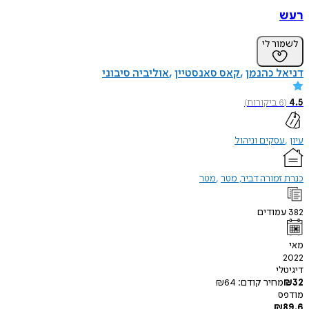
רעש
לשמור לי
דניאל כהנמן
קאס סאנסטיין
אוליביה סיבוני
4.5
(
6
ביקורות
)
עיון
עסקים וניהול
כנרת זמורה דביר, מטר
מטר
382
עמודים
מאי
2022
דיגיטלי
32
₪
מחיר קודם:
64
₪
מודפס
₪
89.6