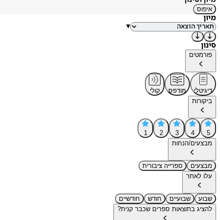
איפוס
מיון
▾
סינון
פורמטים
דיגיטלי
מודפס
קולי
ביקורות
1
2
3
4
5
מבצעים/הנחות
מבצעים
ספרייה ציבורית
עלו לאתר
שבוע
שבועיים
חודש
חודשיים
להציג בתוצאות ספרים שכבר קנית?