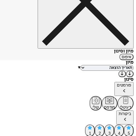
מיון וסינון
איפוס
מיון
▾
סינון
פורמטים
דיגיטלי
מודפס
קולי
ביקורות
1
2
3
4
5