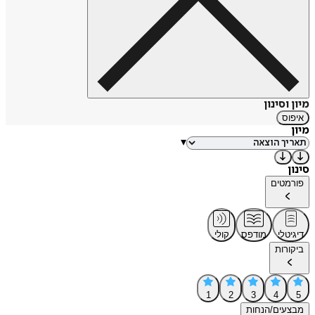
מיון וסינון
איפוס
מיון
▾
סינון
פורמטים
דיגיטלי
מודפס
קולי
ביקורות
1
2
3
4
5
מבצעים/הנחות