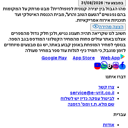
במבצע עד:
31/08/2026
מהו הגבול בין יצירה קנונית לפופולרית? מבט מרתק על המקומות
בהם נפגשים "הטעם הטוב והרע", מבית הכנסת האיטלקי ועד
תוכניות אירוח אמריקאיות.
הצצה מהירה
חשוב לנו שקריאה תהיה תענוג נגיש, ולכן חלק גדול מהספרים
אצלנו באתר עולים פחות מהמחיר הקטלוגי המודפס בגב הספר.
בנוסף למחיר המופחת באופן קבוע באתר, יש גם מבצעים מיוחדים
לזמן מוגבל, כי תמיד כיף לגלות עוד ספר במחיר מעולה
Google Play
App Store
Web App
דברו איתנו
צרו קשר
service@e-vrit.co.il
לביטול עסקה
כדין יש לשלוח
שם מלא, ת.ז ומס
'
הזמנה
עברית
אודות