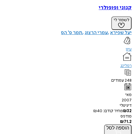
קנוני ופופולרי
לשמור לי
יעל שפירא
עמרי הרצוג
תמר ס' הס
עיון
רסלינג
248
עמודים
מאי
2007
דיגיטלי
32
₪
מחיר קודם:
40
₪
מודפס
₪
71.2
הוספה
לסל