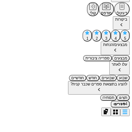
דיגיטלי
מודפס
קולי
ביקורות
1
2
3
4
5
מבצעים/הנחות
מבצעים
ספרייה ציבורית
עלו לאתר
שבוע
שבועיים
חודש
חודשיים
להציג בתוצאות ספרים שכבר קנית?
תציגו
תסתירו
›
4
ספרים