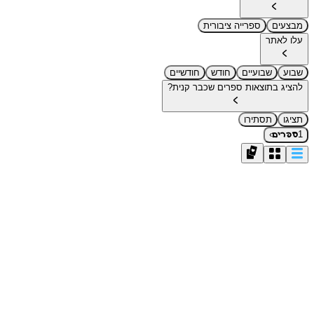
מבצעים
ספרייה ציבורית
עלו לאתר
שבוע
שבועיים
חודש
חודשיים
להציג בתוצאות ספרים שכבר קנית?
תציגו
תסתירו
›
1
ספרים