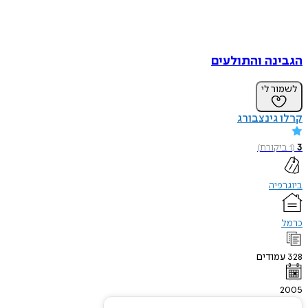
הגבינה והתולעים
לשמור לי
קרלו גינצבורג
3
(
1
ביקורת
)
ביוגרפיה
כרמל
328
עמודים
2005