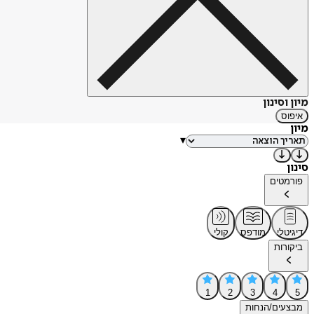
מיון וסינון
איפוס
מיון
▾
סינון
פורמטים
דיגיטלי
מודפס
קולי
ביקורות
1
2
3
4
5
מבצעים/הנחות