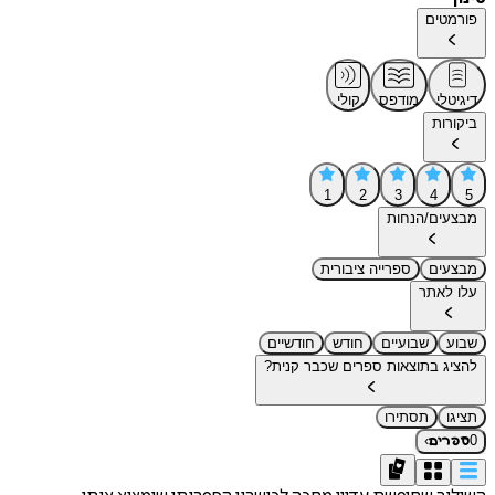
פורמטים
דיגיטלי
מודפס
קולי
ביקורות
1
2
3
4
5
מבצעים/הנחות
מבצעים
ספרייה ציבורית
עלו לאתר
שבוע
שבועיים
חודש
חודשיים
להציג בתוצאות ספרים שכבר קנית?
תציגו
תסתירו
›
0
ספרים