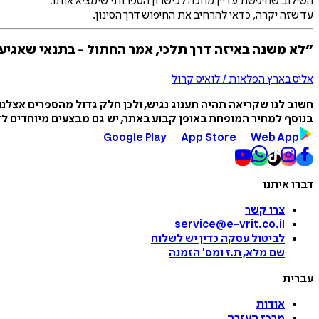
השילוב שחיפשת עדיין מחכה לכישרון הספרותי שימציא אותו.
עד שזה יקרה, כדאי להרחיב את החיפוש דרך הסינון.
״לא משנה באיזה דרך תלכי, אמר החתול - בתנאי שאגיע
אליס בארץ הפלאות / לואיס קרול
חשוב לנו שקריאה תהיה תענוג נגיש, ולכן חלק גדול מהספרים אצלנ
בנוסף למחיר המופחת באופן קבוע באתר, יש גם מבצעים מיוחדים לזמ
Google Play
App Store
Web App
דברו איתנו
צרו קשר
service@e-vrit.co.il
לביטול עסקה
כדין יש לשלוח
שם מלא, ת.ז ומס
'
הזמנה
עברית
אודות
מרכז העזרה