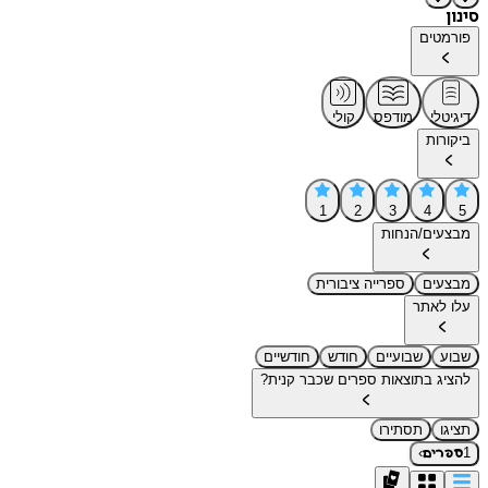
סינון
פורמטים
דיגיטלי
מודפס
קולי
ביקורות
1
2
3
4
5
מבצעים/הנחות
מבצעים
ספרייה ציבורית
עלו לאתר
שבוע
שבועיים
חודש
חודשיים
להציג בתוצאות ספרים שכבר קנית?
תציגו
תסתירו
›
1
ספרים