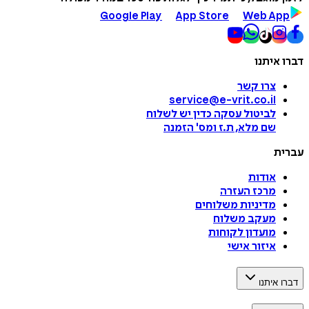
Google Play
App Store
Web App
דברו איתנו
צרו קשר
service@e-vrit.co.il
לביטול עסקה
כדין יש לשלוח
שם מלא, ת.ז ומס
'
הזמנה
עברית
אודות
מרכז העזרה
מדיניות משלוחים
מעקב משלוח
מועדון לקוחות
איזור אישי
דברו איתנו