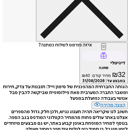
איזה פורמט לשלוח כמתנה?
דיגיטלי
מתנה
₪
32
מחיר קודם:
40
₪
במבצע עד:
31/08/2026
הגותה החברתית המהפכנית של סימון וייל: תובנות על צדק, חירות
ומשבר החברה המערבית מאת פילוסופית שביקשה להבין סבל
אנושי בעבודה כפועלת במפעל
הצצה מהירה
חשוב לנו שקריאה תהיה תענוג נגיש, ולכן חלק גדול מהספרים
אצלנו באתר עולים פחות מהמחיר הקטלוגי המודפס בגב הספר.
בנוסף למחיר המופחת באופן קבוע באתר, יש גם מבצעים מיוחדים
לזמן מוגבל, כי תמיד כיף לגלות עוד ספר במחיר מעולה