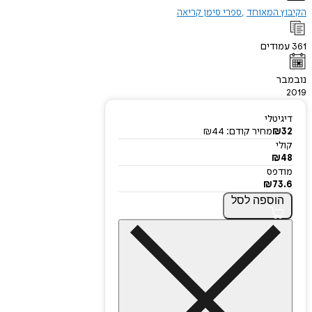
הקיבוץ המאוחד
ספרי סימן קריאה
361
עמודים
נובמבר
2019
דיגיטלי
32
₪
מחיר קודם:
44
₪
קולי
₪
48
מודפס
₪
73.6
הוספה
לסל