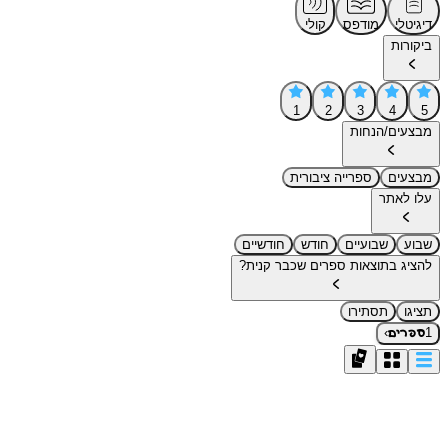
דיגיטלי
מודפס
קולי
ביקורות
1
2
3
4
5
מבצעים/הנחות
מבצעים
ספרייה ציבורית
עלו לאתר
שבוע
שבועיים
חודש
חודשיים
להציג בתוצאות ספרים שכבר קנית?
תציגו
תסתירו
›
1
ספרים