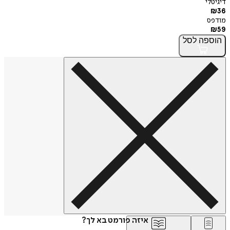
דיגיטלי
₪
36
מודפס
₪
59
הוספה
לסל
איזה פורמט בא לך?