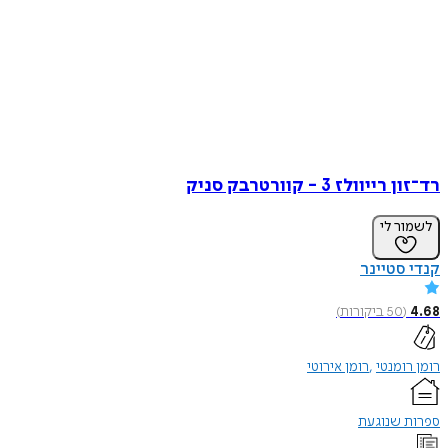
רד־זון רייוולז 3 - קוורטרבק סניק
לשמור לי
קנדי סטיינר
4.68
(
50
ביקורות
)
רומן רומנטי
רומן אירוטי
ספרות שנוגעת