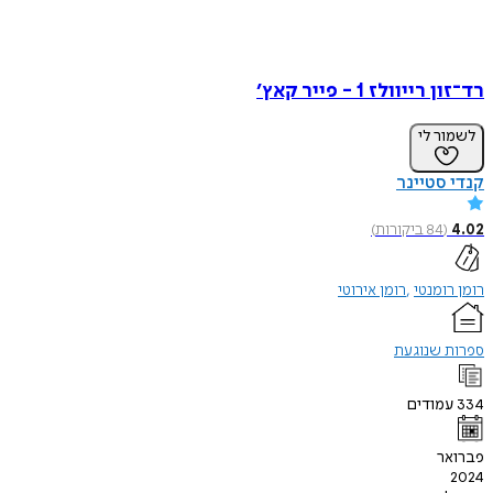
רד־זון רייוולז 1 - פייר קאץ׳
לשמור לי
קנדי סטיינר
4.02
(
84
ביקורות
)
רומן רומנטי
רומן אירוטי
ספרות שנוגעת
334
עמודים
פברואר
2024