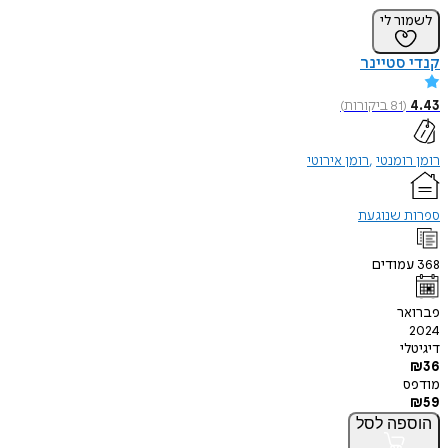
לשמור לי
קנדי סטיינר
4.43
(
81
ביקורות
)
רומן רומנטי
רומן אירוטי
ספרות שנוגעת
368
עמודים
פברואר
2024
דיגיטלי
₪
36
מודפס
₪
59
הוספה
לסל