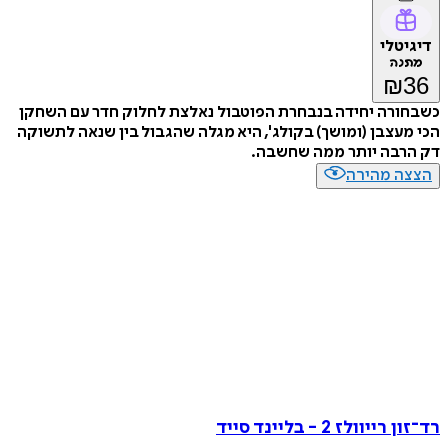
דיגיטלי
מתנה
₪
36
כשבחורה יחידה בנבחרת הפוטבול נאלצת לחלוק חדר עם השחקן
הכי מעצבן (ומושך) בקולג', היא מגלה שהגבול בין שנאה לתשוקה
דק הרבה יותר ממה שחשבה.
הצצה מהירה
רד־זון רייוולז 2 - בליינד סייד