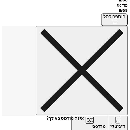
₪
36
מודפס
₪
59
הוספה
לסל
איזה פורמט בא לך?
דיגיטלי
מודפס