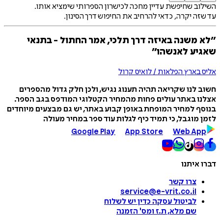
השילוב שחיפשת עדיין מחכה לכישרון הספרותי שימציא אותו.
עד שזה יקרה, כדאי להרחיב את החיפוש דרך הסינון.
״לא משנה באיזה דרך תלכי, אמר החתול - בתנאי
שאגיע לאנשהו״
אליס בארץ הפלאות / לואיס קרול
חשוב לנו שקריאה תהיה תענוג נגיש, ולכן חלק גדול מהספרים
אצלנו באתר עולים פחות מהמחיר הקטלוגי המודפס בגב הספר.
בנוסף למחיר המופחת באופן קבוע באתר, יש גם מבצעים מיוחדים
לזמן מוגבל, כי תמיד כיף לגלות עוד ספר במחיר מעולה
Google Play
App Store
Web App
דברו איתנו
צרו קשר
service@e-vrit.co.il
לביטול עסקה
כדין יש לשלוח
שם מלא, ת.ז ומס
'
הזמנה