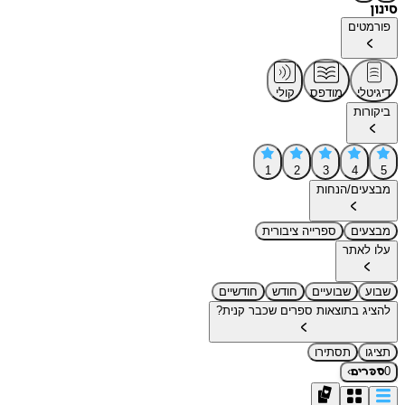
סינון
פורמטים
דיגיטלי
מודפס
קולי
ביקורות
1
2
3
4
5
מבצעים/הנחות
מבצעים
ספרייה ציבורית
עלו לאתר
שבוע
שבועיים
חודש
חודשיים
להציג בתוצאות ספרים שכבר קנית?
תציגו
תסתירו
›
0
ספרים