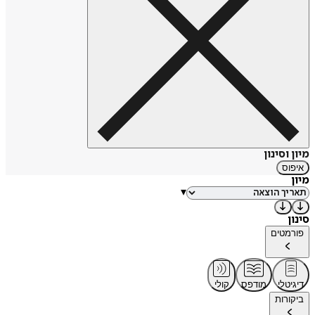
מיון וסינון
איפוס
מיון
▾
סינון
פורמטים
דיגיטלי
מודפס
קולי
ביקורות