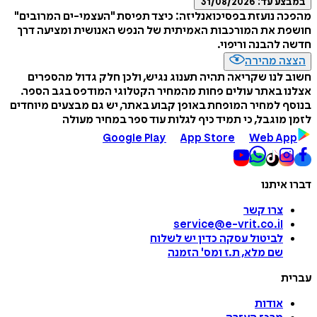
במבצע עד:
31/08/2026
מהפכה נועזת בפסיכואנליזה: כיצד תפיסת "העצמי-ים המרובים"
חושפת את המורכבות האמיתית של הנפש האנושית ומציעה דרך
חדשה להבנה וריפוי.
הצצה מהירה
חשוב לנו שקריאה תהיה תענוג נגיש, ולכן חלק גדול מהספרים
אצלנו באתר עולים פחות מהמחיר הקטלוגי המודפס בגב הספר.
בנוסף למחיר המופחת באופן קבוע באתר, יש גם מבצעים מיוחדים
לזמן מוגבל, כי תמיד כיף לגלות עוד ספר במחיר מעולה
Google Play
App Store
Web App
דברו איתנו
צרו קשר
service@e-vrit.co.il
לביטול עסקה
כדין יש לשלוח
שם מלא, ת.ז ומס
'
הזמנה
עברית
אודות