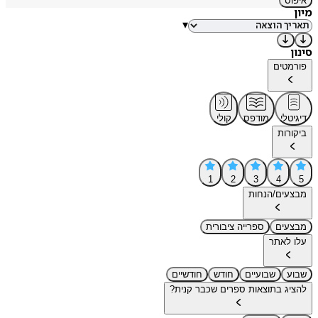
איפוס
מיון
▾
סינון
פורמטים
דיגיטלי
מודפס
קולי
ביקורות
1
2
3
4
5
מבצעים/הנחות
מבצעים
ספרייה ציבורית
עלו לאתר
שבוע
שבועיים
חודש
חודשיים
להציג בתוצאות ספרים שכבר קנית?