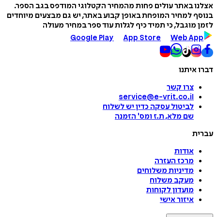
אצלנו באתר עולים פחות מהמחיר הקטלוגי המודפס בגב הספר.
בנוסף למחיר המופחת באופן קבוע באתר, יש גם מבצעים מיוחדים
לזמן מוגבל, כי תמיד כיף לגלות עוד ספר במחיר מעולה
Google Play
App Store
Web App
דברו איתנו
צרו קשר
service@e-vrit.co.il
לביטול עסקה
כדין יש לשלוח
שם מלא, ת.ז ומס
'
הזמנה
עברית
אודות
מרכז העזרה
מדיניות משלוחים
מעקב משלוח
מועדון לקוחות
איזור אישי