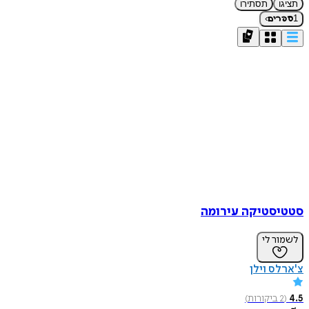
תציגו
תסתירו
›
1
ספרים
סטטיסטיקה עירומה
לשמור לי
צ'ארלס וילן
4.5
(
2
ביקורות
)