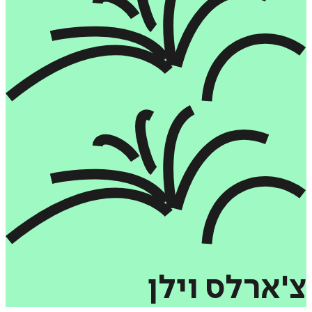
צ'ארלס
וילן