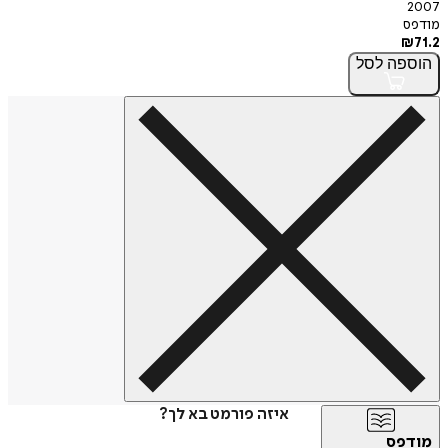
2007
מודפס
₪
71.2
הוספה
לסל
איזה פורמט בא לך?
מודפס