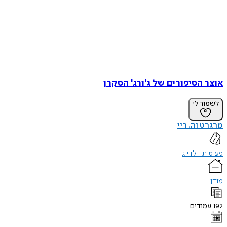
אוצר הסיפורים של ג'ורג' הסקרן
לשמור לי
מרגרט וה. ריי
פעוטות וילדי גן
מודן
192
עמודים