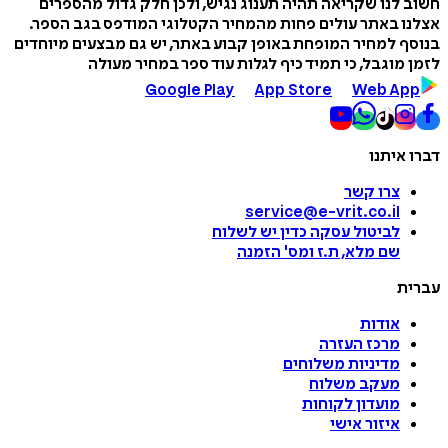
חשוב לנו שקריאה תהיה תענוג נגיש, ולכן חלק גדול מהספרים
אצלנו באתר עולים פחות מהמחיר הקטלוגי המודפס בגב הספר.
בנוסף למחיר המופחת באופן קבוע באתר, יש גם מבצעים מיוחדים
לזמן מוגבל, כי תמיד כיף לגלות עוד ספר במחיר מעולה
Google Play
App Store
Web App
דברו איתנו
צרו קשר
service@e-vrit.co.il
לביטול עסקה
כדין יש לשלוח
שם מלא, ת.ז ומס
'
הזמנה
עברית
אודות
מרכז העזרה
מדיניות משלוחים
מעקב משלוח
מועדון לקוחות
איזור אישי