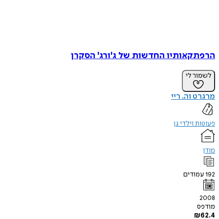
הרפתקאותיו החדשות של ג'ורג' הסקרן
לשמור לי
מרגרט וה. ריי
פעוטות וילדי גן
מודן
192
עמודים
2008
מודפס
₪
62.4