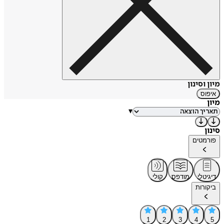
מיון וסינון
איפוס
מיון
▾
סינון
פורמטים
דיגיטלי
מודפס
קולי
ביקורות
1
2
3
4
5