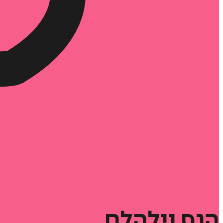
הנס
וילהלם