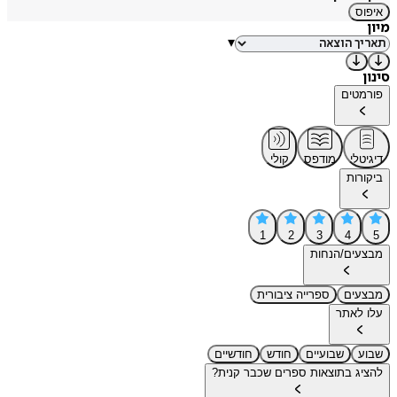
איפוס
מיון
▾
סינון
פורמטים
דיגיטלי
מודפס
קולי
ביקורות
1
2
3
4
5
מבצעים/הנחות
מבצעים
ספרייה ציבורית
עלו לאתר
שבוע
שבועיים
חודש
חודשיים
להציג בתוצאות ספרים שכבר קנית?