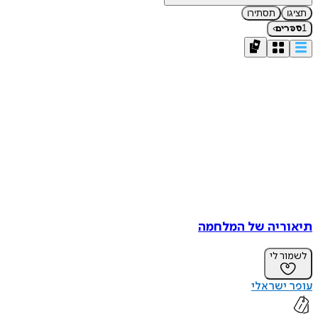
תציגו
תסתירו
›
1
ספרים
תיאוריה של המלחמה
לשמור לי
עופר ישראלי