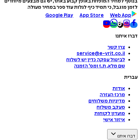
בנוסף למחיר המופחת באופן קבוע באתר, יש גם מבצעים מיוחדים
לזמן מוגבל, כי תמיד כיף לגלות עוד ספר במחיר מעולה
Google Play
App Store
Web App
דברו איתנו
צרו קשר
service@e-vrit.co.il
לביטול עסקה
כדין יש לשלוח
שם מלא, ת.ז ומס
'
הזמנה
עברית
אודות
מרכז העזרה
מדיניות משלוחים
מעקב משלוח
מועדון לקוחות
איזור אישי
דברו איתנו