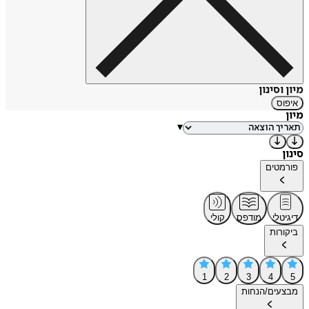
מיון וסינון
איפוס
מיון
▾
סינון
פורמטים
דיגיטלי
מודפס
קולי
ביקורות
1
2
3
4
5
מבצעים/הנחות