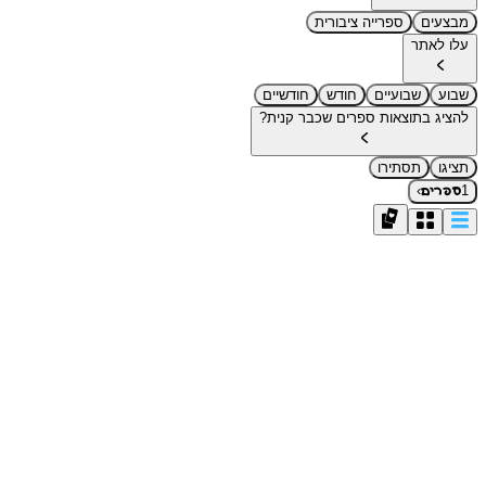
מבצעים
ספרייה ציבורית
עלו לאתר
שבוע
שבועיים
חודש
חודשיים
להציג בתוצאות ספרים שכבר קנית?
תציגו
תסתירו
›
1
ספרים