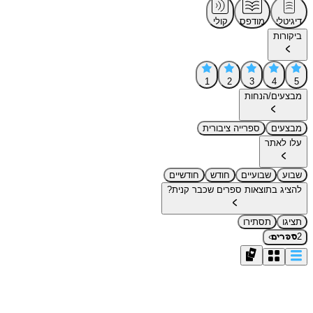
דיגיטלי
מודפס
קולי
ביקורות
1
2
3
4
5
מבצעים/הנחות
מבצעים
ספרייה ציבורית
עלו לאתר
שבוע
שבועיים
חודש
חודשיים
להציג בתוצאות ספרים שכבר קנית?
תציגו
תסתירו
›
2
ספרים