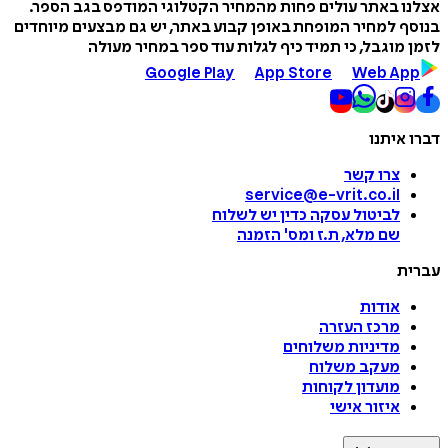
אצלנו באתר עולים פחות מהמחיר הקטלוגי המודפס בגב הספר.
בנוסף למחיר המופחת באופן קבוע באתר, יש גם מבצעים מיוחדים
לזמן מוגבל, כי תמיד כיף לגלות עוד ספר במחיר מעולה
Google Play
App Store
Web App
דברו איתנו
צרו קשר
service@e-vrit.co.il
לביטול עסקה
כדין יש לשלוח
שם מלא, ת.ז ומס
'
הזמנה
עברית
אודות
מרכז העזרה
מדיניות משלוחים
מעקב משלוח
מועדון לקוחות
איזור אישי