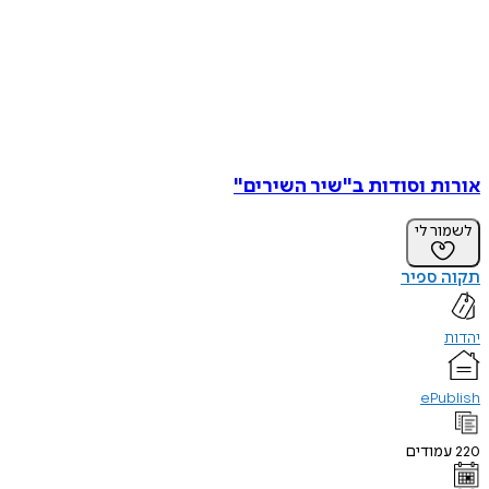
אורות וסודות ב"שיר השירים"
לשמור לי
תקוה ספיר
יהדות
ePublish
220
עמודים