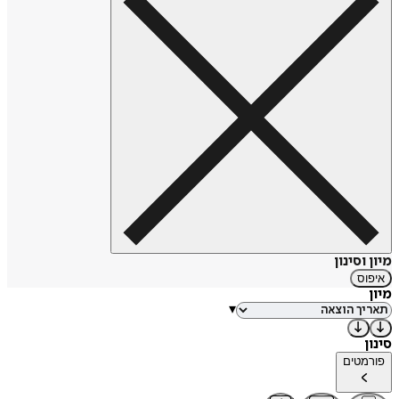
מיון וסינון
איפוס
מיון
▾
סינון
פורמטים