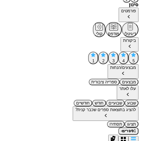
סינון
פורמטים
דיגיטלי
מודפס
קולי
ביקורות
1
2
3
4
5
מבצעים/הנחות
מבצעים
ספרייה ציבורית
עלו לאתר
שבוע
שבועיים
חודש
חודשיים
להציג בתוצאות ספרים שכבר קנית?
תציגו
תסתירו
›
1
ספרים