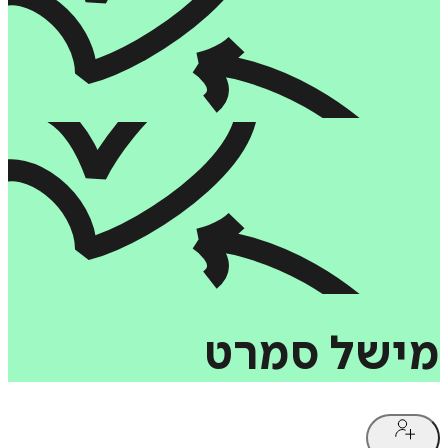
מישל
סמרט