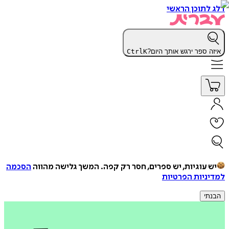
דלג לתוכן הראשי
איזה ספר ירגש אותך היום?
K
Ctrl
יש עוגיות, יש ספרים, חסר רק קפה.
המשך גלישה מהווה
הסכמה
למדיניות הפרטיות
הבנתי