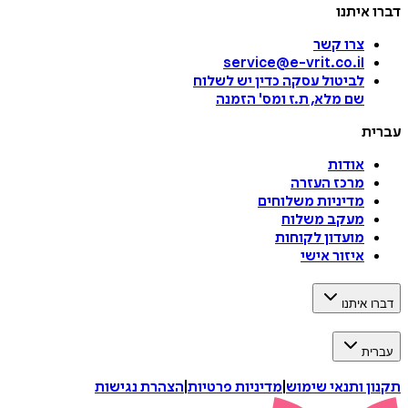
דברו איתנו
צרו קשר
service@e-vrit.co.il
לביטול עסקה
כדין יש לשלוח
שם מלא, ת.ז ומס
'
הזמנה
עברית
אודות
מרכז העזרה
מדיניות משלוחים
מעקב משלוח
מועדון לקוחות
איזור אישי
דברו איתנו
עברית
תקנון ותנאי שימוש
|
מדיניות פרטיות
|
הצהרת נגישות