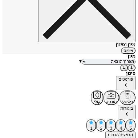
מיון וסינון
איפוס
מיון
▾
סינון
פורמטים
דיגיטלי
מודפס
קולי
ביקורות
1
2
3
4
5
מבצעים/הנחות