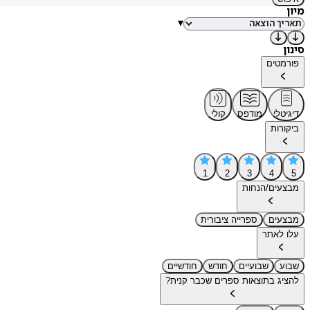
מיון
▾
סינון
פורמטים
דיגיטלי
מודפס
קולי
ביקורות
1
2
3
4
5
מבצעים/הנחות
מבצעים
ספרייה ציבורית
עלו לאתר
שבוע
שבועיים
חודש
חודשיים
להציג בתוצאות ספרים שכבר קנית?