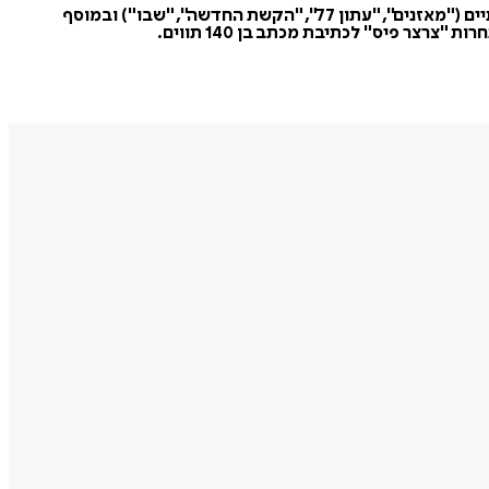
שי אריה מזרחי נולד בבאר שבע ב-1974. בוגר המחלקה לפוליטיקה וממשל באוניברסיטת בן-גוריון בנגב. שיריו פורסמו בכתבי-עת ספרותיים ("מאזנים", "עתון 77", "הקשת החדשה", "שבו") ובמוסף