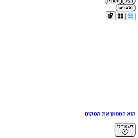
תציגו
תסתירו
›
1
ספרים
הוא המסמן את המקום
לשמור לי