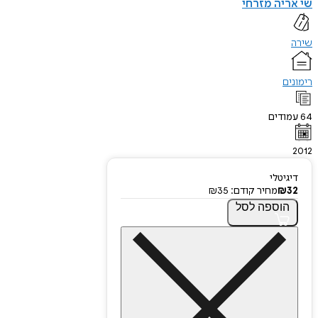
שי אריה מזרחי
שירה
רימונים
64
עמודים
2012
דיגיטלי
32
₪
מחיר קודם:
35
₪
הוספה
לסל