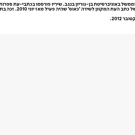
 שהיה פעיל מאז יוני 2010. זכה בתחרות "צרצר פיס" לכתיבת מכתב בן 140 תווים.