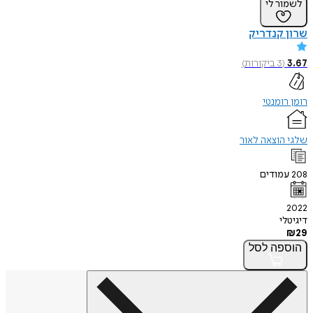
לשמור לי
שרון קנדריק
3.67
(
3
ביקורות
)
רומן רומנטי
שלגי הוצאה לאור
208
עמודים
2022
דיגיטלי
₪
29
הוספה
לסל