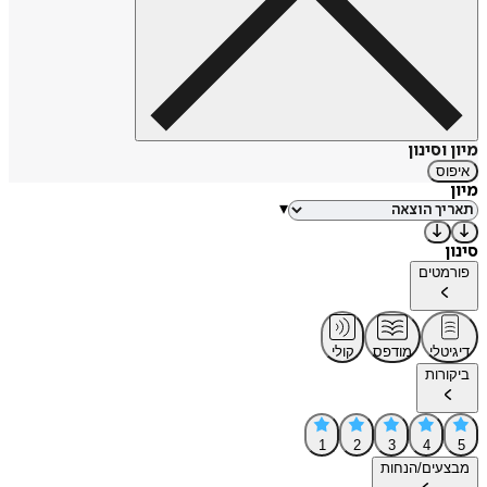
מיון וסינון
איפוס
מיון
▾
סינון
פורמטים
דיגיטלי
מודפס
קולי
ביקורות
1
2
3
4
5
מבצעים/הנחות