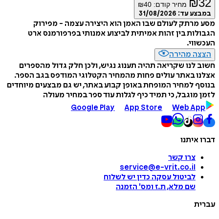
₪
32
מחיר קודם:
40
₪
במבצע עד:
31/08/2026
מסע מרתק לעולם שבו האמן הוא היצירה עצמה - מפירוק
הגבולות בין זהות אמיתית לביצוע אמנותי בפרפורמנס ארט
העכשווי.
הצצה מהירה
חשוב לנו שקריאה תהיה תענוג נגיש, ולכן חלק גדול מהספרים
אצלנו באתר עולים פחות מהמחיר הקטלוגי המודפס בגב הספר.
בנוסף למחיר המופחת באופן קבוע באתר, יש גם מבצעים מיוחדים
לזמן מוגבל, כי תמיד כיף לגלות עוד ספר במחיר מעולה
Google Play
App Store
Web App
דברו איתנו
צרו קשר
service@e-vrit.co.il
לביטול עסקה
כדין יש לשלוח
שם מלא, ת.ז ומס
'
הזמנה
עברית