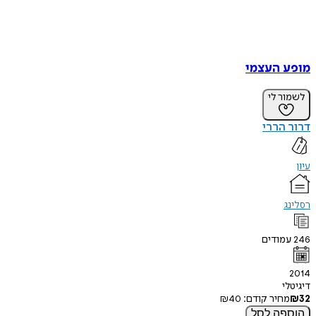
מופע העצמי
לשמור לי
דרור הררי
עיון
רסלינג
246
עמודים
2014
דיגיטלי
32
₪
מחיר קודם:
40
₪
הוספה
לסל