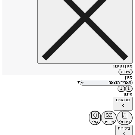
מיון וסינון
איפוס
מיון
▾
סינון
פורמטים
דיגיטלי
מודפס
קולי
ביקורות