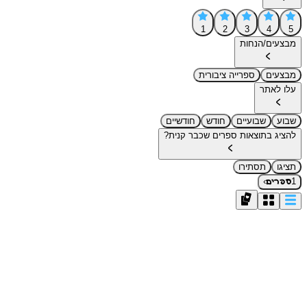
1
2
3
4
5
מבצעים/הנחות
מבצעים
ספרייה ציבורית
עלו לאתר
שבוע
שבועיים
חודש
חודשיים
להציג בתוצאות ספרים שכבר קנית?
תציגו
תסתירו
›
1
ספרים