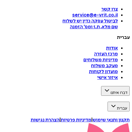
צרו קשר
service@e-vrit.co.il
לביטול עסקה
כדין יש לשלוח
שם מלא, ת.ז ומס
'
הזמנה
עברית
אודות
מרכז העזרה
מדיניות משלוחים
מעקב משלוח
מועדון לקוחות
איזור אישי
דברו איתנו
עברית
תקנון ותנאי שימוש
|
מדיניות פרטיות
|
הצהרת נגישות