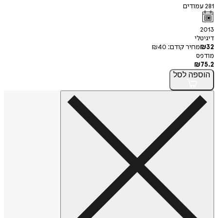
281
עמודים
2013
דיגיטלי
32
₪
מחיר קודם:
40
₪
מודפס
₪
75.2
הוספה
לסל