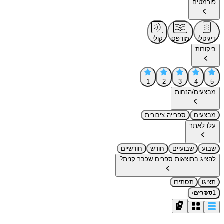
פורמטים
דיגיטלי
מודפס
קולי
ביקורות
1
2
3
4
5
מבצעים/הנחות
מבצעים
ספרייה ציבורית
עלו לאתר
שבוע
שבועיים
חודש
חודשיים
להציג בתוצאות ספרים שכבר קנית?
תציגו
תסתירו
›
1
ספרים