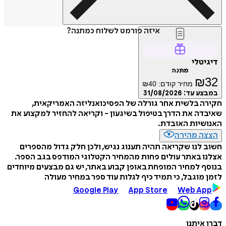
איזה פורמט לשלוח כמתנה?
דיגיטלי
מתנה
₪
32
מחיר קודם:
40
₪
במבצע עד:
31/08/2026
חקירה בלשית אחר גורלה של הפסיכואנליזה האמריקאית,
שאיבדה את הדרך בטיפול בשיגעון - וקריאה להחזיר למקצוע את
האנושיות האובדת.
הצצה מהירה
חשוב לנו שקריאה תהיה תענוג נגיש, ולכן חלק גדול מהספרים
אצלנו באתר עולים פחות מהמחיר הקטלוגי המודפס בגב הספר.
בנוסף למחיר המופחת באופן קבוע באתר, יש גם מבצעים מיוחדים
לזמן מוגבל, כי תמיד כיף לגלות עוד ספר במחיר מעולה
Google Play
App Store
Web App
דברו איתנו