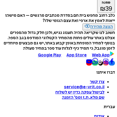
מתנה
₪
39
כלב רחוב מחפש בית חם בסדרת מכתבים מרגשים – האם מישהו
ייאות לאמץ את ארפי ואת עצם הגומי שלו?
הצצה מהירה
חשוב לנו שקריאה תהיה תענוג נגיש, ולכן חלק גדול מהספרים
אצלנו באתר עולים פחות מהמחיר הקטלוגי המודפס בגב הספר.
בנוסף למחיר המופחת באופן קבוע באתר, יש גם מבצעים מיוחדים
לזמן מוגבל, כי תמיד כיף לגלות עוד ספר במחיר מעולה
Google Play
App Store
Web App
דברו איתנו
צרו קשר
service@e-vrit.co.il
לביטול עסקה
כדין יש לשלוח
שם מלא, ת.ז ומס
'
הזמנה
עברית
אודות