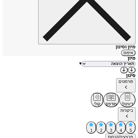
מיון וסינון
איפוס
מיון
▾
סינון
פורמטים
דיגיטלי
מודפס
קולי
ביקורות
1
2
3
4
5
מבצעים/הנחות