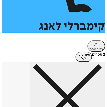
קימברלי
לאנג
עקוב אחרי
2 ספרים
מיון וסינון