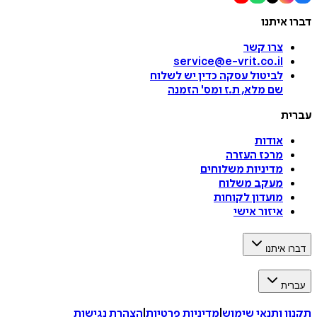
דברו איתנו
צרו קשר
service@e-vrit.co.il
לביטול עסקה
כדין יש לשלוח
שם מלא, ת.ז ומס
'
הזמנה
עברית
אודות
מרכז העזרה
מדיניות משלוחים
מעקב משלוח
מועדון לקוחות
איזור אישי
דברו איתנו
עברית
תקנון ותנאי שימוש
|
מדיניות פרטיות
|
הצהרת נגישות