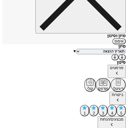
מיון וסינון
איפוס
מיון
▾
סינון
פורמטים
דיגיטלי
מודפס
קולי
ביקורות
1
2
3
4
5
מבצעים/הנחות