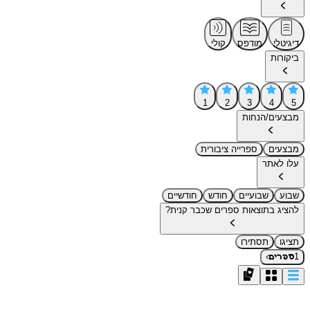
דיגיטלי
מודפס
קולי
ביקורות
1
2
3
4
5
מבצעים/הנחות
מבצעים
ספרייה ציבורית
עלו לאתר
שבוע
שבועיים
חודש
חודשיים
להציג בתוצאות ספרים שכבר קנית?
תציגו
תסתירו
›
1
ספרים