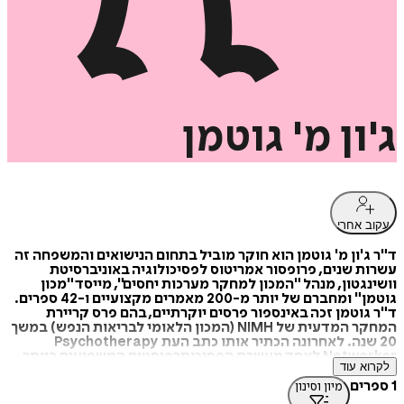
ג'ון
מ'
גוטמן
עקוב אחרי
ד"ר ג'ון מ' גוטמן הוא חוקר מוביל בתחום הנישואים והמשפחה זה
עשרות שנים, פרופסור אמריטוס לפסיכולוגיה באוניברסיטת
וושינגטון, מנהל "המכון למחקר מערכות יחסים", מייסד "מכון
גוטמן" ומחברם של יותר מ-200 מאמרים מקצועיים ו-42 ספרים.
ד"ר גוטמן זכה באינספור פרסים יוקרתיים, בהם פרס קריירת
המחקר המדעית של NIMH (המכון הלאומי לבריאות הנפש) במשך
20 שנה. לאחרונה הכתיר אותו כתב העת Psychotherapy
Networker לאחד מעשרת הפסיכותרפיסטים המשפיעים ביותר
לקרוא עוד
ברבע המאה האחרונה.
1 ספרים
מיון וסינון