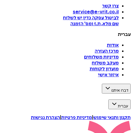
צרו קשר
service@e-vrit.co.il
לביטול עסקה
כדין יש לשלוח
שם מלא, ת.ז ומס
'
הזמנה
עברית
אודות
מרכז העזרה
מדיניות משלוחים
מעקב משלוח
מועדון לקוחות
איזור אישי
דברו איתנו
עברית
תקנון ותנאי שימוש
|
מדיניות פרטיות
|
הצהרת נגישות