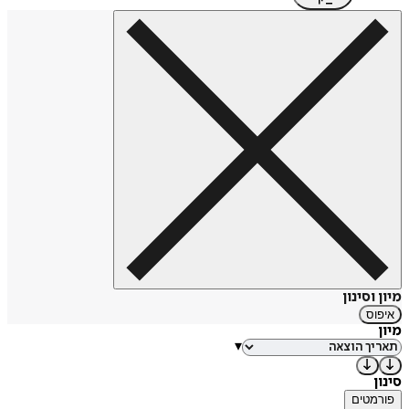
מיון וסינון
איפוס
מיון
▾
סינון
פורמטים