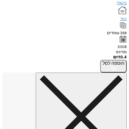
בישול
כתר
368
עמודים
2008
מודפס
₪
110.4
הוספה
לסל