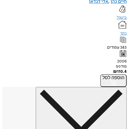
חיים כהן
אלי לנדאו
בישול
כתר
383
עמודים
2006
מודפס
₪
110.4
הוספה
לסל