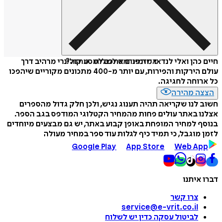
איזה פורמט לשלוח כמתנה?
חיים כהן ואלי לנדאו מזמינים אתכם למסע קולינרי מרהיב דרך
עולם הירקות והפירות, עם יותר מ-400 מתכונים מקוריים שיהפכו
כל ארוחה לחגיגה.
הצצה מהירה
חשוב לנו שקריאה תהיה תענוג נגיש, ולכן חלק גדול מהספרים
אצלנו באתר עולים פחות מהמחיר הקטלוגי המודפס בגב הספר.
בנוסף למחיר המופחת באופן קבוע באתר, יש גם מבצעים מיוחדים
לזמן מוגבל, כי תמיד כיף לגלות עוד ספר במחיר מעולה
Google Play
App Store
Web App
דברו איתנו
צרו קשר
service@e-vrit.co.il
לביטול עסקה
כדין יש לשלוח