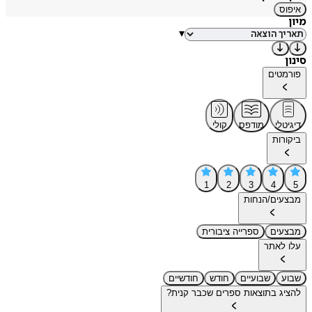
איפוס
מיון
▾
סינון
פורמטים
דיגיטלי
מודפס
קולי
ביקורות
1
2
3
4
5
מבצעים/הנחות
מבצעים
ספרייה ציבורית
עלו לאתר
שבוע
שבועיים
חודש
חודשיים
להציג בתוצאות ספרים שכבר קנית?