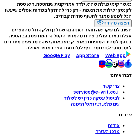
כאשר קימי מגלה שהיא ילדה אמריקנית שנחטפה, היא טסה
לקנטקי לגלות את האמת - רק כדי להיתקל בכוחות אפלים שיעשו
הכל למנוע ממנה לחשוף סודות קבורים.
הצצה מהירה
חשוב לנו שקריאה תהיה תענוג נגיש, ולכן חלק גדול מהספרים
אצלנו באתר עולים פחות מהמחיר הקטלוגי המודפס בגב הספר.
בנוסף למחיר המופחת באופן קבוע באתר, יש גם מבצעים מיוחדים
לזמן מוגבל, כי תמיד כיף לגלות עוד ספר במחיר מעולה
Google Play
App Store
Web App
דברו איתנו
צרו קשר
service@e-vrit.co.il
לביטול עסקה
כדין יש לשלוח
שם מלא, ת.ז ומס
'
הזמנה
עברית
אודות
מרכז העזרה