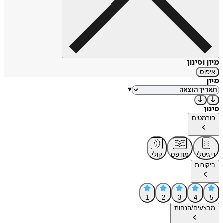
מיון וסינון
איפוס
מיון
▾
סינון
פורמטים
דיגיטלי
מודפס
קולי
ביקורות
1
2
3
4
5
מבצעים/הנחות