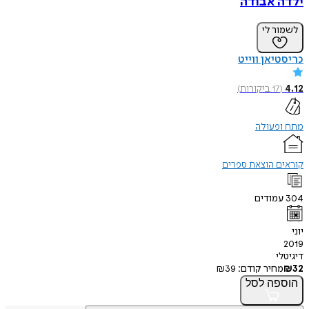
ילדה אבודה
לשמור לי
כריסטיאן ווייט
4.12
(
17
ביקורות
)
מתח ופעולה
קוראים הוצאת ספרים
304
עמודים
יוני
2019
דיגיטלי
32
₪
מחיר קודם:
39
₪
הוספה
לסל