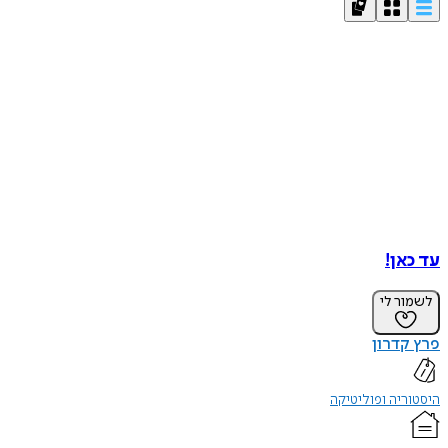
עד כאן!
לשמור לי
פרץ קדרון
היסטוריה ופוליטיקה