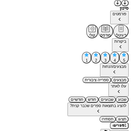
סינון
פורמטים
דיגיטלי
מודפס
קולי
ביקורות
1
2
3
4
5
מבצעים/הנחות
מבצעים
ספרייה ציבורית
עלו לאתר
שבוע
שבועיים
חודש
חודשיים
להציג בתוצאות ספרים שכבר קנית?
תציגו
תסתירו
›
1
ספרים