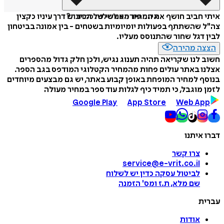
איזה פורמט לשלוח כמתנה?
איתי חביב חושף את המחיר האנושי של הכיבוש דרך עיניו כקצין
צה"ל שהשתתף בפעולות יומיומיות בשטחים - בין אמונה בביטחון
לבין דגל שחור שהתנוסס מעליו.
הצצה מהירה
חשוב לנו שקריאה תהיה תענוג נגיש, ולכן חלק גדול מהספרים
אצלנו באתר עולים פחות מהמחיר הקטלוגי המודפס בגב הספר.
בנוסף למחיר המופחת באופן קבוע באתר, יש גם מבצעים מיוחדים
לזמן מוגבל, כי תמיד כיף לגלות עוד ספר במחיר מעולה
Google Play
App Store
Web App
דברו איתנו
צרו קשר
service@e-vrit.co.il
לביטול עסקה
כדין יש לשלוח
שם מלא, ת.ז ומס
'
הזמנה
עברית
אודות