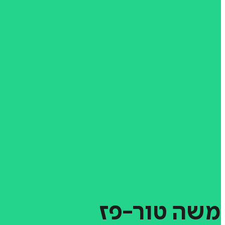
משה
טור-פז