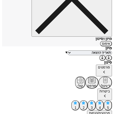
מיון וסינון
איפוס
מיון
▾
סינון
פורמטים
דיגיטלי
מודפס
קולי
ביקורות
1
2
3
4
5
מבצעים/הנחות