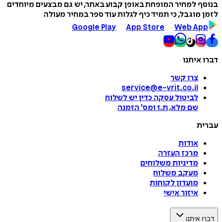
בנוסף למחיר המופחת באופן קבוע באתר, יש גם מבצעים מיוחדים
לזמן מוגבל, כי תמיד כיף לגלות עוד ספר במחיר מעולה
Google Play
App Store
Web App
דברו איתנו
צרו קשר
service@e-vrit.co.il
לביטול עסקה
כדין יש לשלוח
שם מלא, ת.ז ומס
'
הזמנה
עברית
אודות
מרכז העזרה
מדיניות משלוחים
מעקב משלוח
מועדון לקוחות
איזור אישי
דברו איתנו