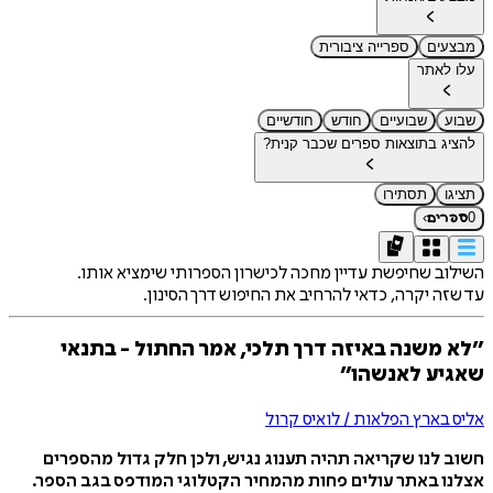
מבצעים
ספרייה ציבורית
עלו לאתר
שבוע
שבועיים
חודש
חודשיים
להציג בתוצאות ספרים שכבר קנית?
תציגו
תסתירו
›
0
ספרים
השילוב שחיפשת עדיין מחכה לכישרון הספרותי שימציא אותו.
עד שזה יקרה, כדאי להרחיב את החיפוש דרך הסינון.
״לא משנה באיזה דרך תלכי, אמר החתול - בתנאי
שאגיע לאנשהו״
אליס בארץ הפלאות / לואיס קרול
חשוב לנו שקריאה תהיה תענוג נגיש, ולכן חלק גדול מהספרים
אצלנו באתר עולים פחות מהמחיר הקטלוגי המודפס בגב הספר.