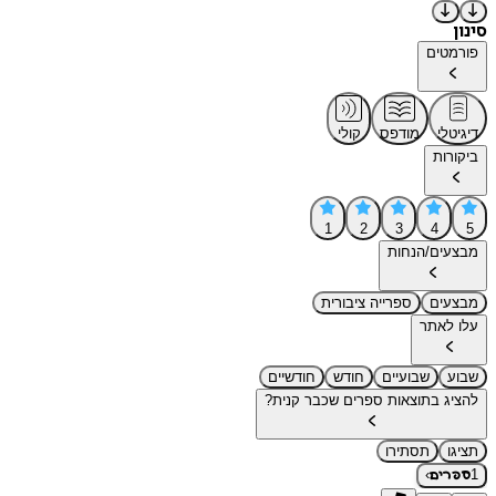
סינון
פורמטים
דיגיטלי
מודפס
קולי
ביקורות
1
2
3
4
5
מבצעים/הנחות
מבצעים
ספרייה ציבורית
עלו לאתר
שבוע
שבועיים
חודש
חודשיים
להציג בתוצאות ספרים שכבר קנית?
תציגו
תסתירו
›
1
ספרים