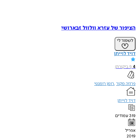
הציפור של עזרא וולוול זבארושי
לשמור לי
דויד לוייתן
4
(
1
ביקורת
)
פרוזה מקור
רומן רומנטי
דויד לוייתן
319
עמודים
אפריל
2019