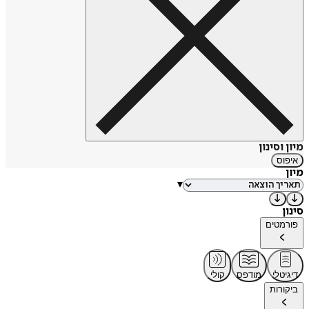
מקור: ויקיפדיה
https://tinyurl.com/zcbvcam7
מיון וסינון
איפוס
מיון
▾
סינון
פורמטים
דיגיטלי
מודפס
קולי
ביקורות