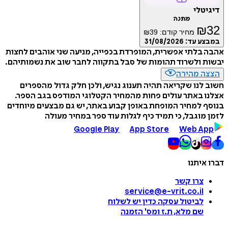
דיגיטלי
מתנה
₪
32
מחיר קודם:
39
₪
במבצע עד:
31/08/2026
אהבה בלתי אפשרית, המופרדת בכפייה, מניעה שני אוהבים לחצות
יבשות ולשרוד תהומות של סבל בתקווה לחבר שוב את נשמותיהם.
הצצה מהירה
חשוב לנו שקריאה תהיה תענוג נגיש, ולכן חלק גדול מהספרים
אצלנו באתר עולים פחות מהמחיר הקטלוגי המודפס בגב הספר.
בנוסף למחיר המופחת באופן קבוע באתר, יש גם מבצעים מיוחדים
לזמן מוגבל, כי תמיד כיף לגלות עוד ספר במחיר מעולה
Google Play
App Store
Web App
דברו איתנו
צרו קשר
service@e-vrit.co.il
לביטול עסקה
כדין יש לשלוח
שם מלא, ת.ז ומס
'
הזמנה