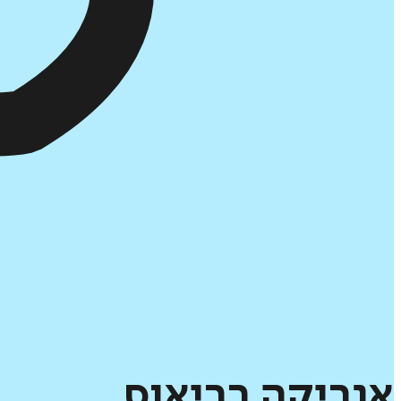
אנריקה
בריאוס