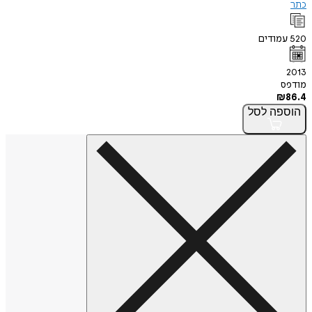
כתר
520
עמודים
2013
מודפס
₪
86.4
הוספה
לסל