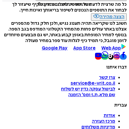
איזה פורמט לשלוח כמתנה?
כל מה שרצית לדעת על תוספי תזונה במדריך מקיף שיעזור לך
לבחור את התוספים הנכונים לשיפור בריאותך ואיכות חייך.
הצצה מהירה
חשוב לנו שקריאה תהיה תענוג נגיש, ולכן חלק גדול מהספרים
אצלנו באתר עולים פחות מהמחיר הקטלוגי המודפס בגב הספר.
בנוסף למחיר המופחת באופן קבוע באתר, יש גם מבצעים מיוחדים
לזמן מוגבל, כי תמיד כיף לגלות עוד ספר במחיר מעולה
Google Play
App Store
Web App
דברו איתנו
צרו קשר
service@e-vrit.co.il
לביטול עסקה
כדין יש לשלוח
שם מלא, ת.ז ומס
'
הזמנה
עברית
אודות
מרכז העזרה
מדיניות משלוחים