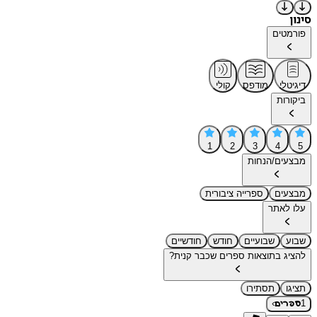
סינון
פורמטים
דיגיטלי
מודפס
קולי
ביקורות
1
2
3
4
5
מבצעים/הנחות
מבצעים
ספרייה ציבורית
עלו לאתר
שבוע
שבועיים
חודש
חודשיים
להציג בתוצאות ספרים שכבר קנית?
תציגו
תסתירו
›
1
ספרים