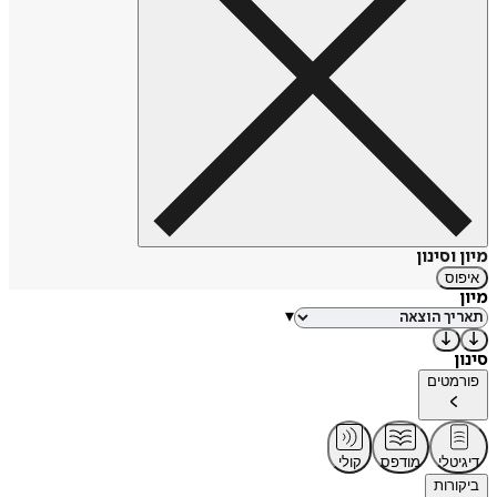
מיון וסינון
איפוס
מיון
▾
סינון
פורמטים
דיגיטלי
מודפס
קולי
ביקורות