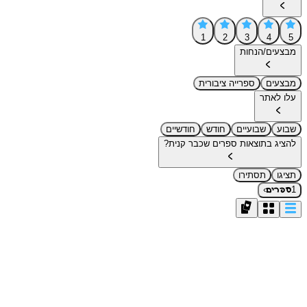
1
2
3
4
5
מבצעים/הנחות
מבצעים
ספרייה ציבורית
עלו לאתר
שבוע
שבועיים
חודש
חודשיים
להציג בתוצאות ספרים שכבר קנית?
תציגו
תסתירו
›
1
ספרים