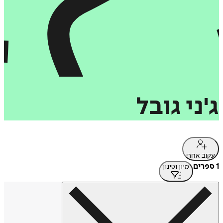
ג'ני
גובל
עקוב אחרי
1 ספרים
מיון וסינון