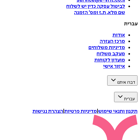
service@e-vrit.co.il
לביטול עסקה
כדין יש לשלוח
שם מלא, ת.ז ומס
'
הזמנה
עברית
אודות
מרכז העזרה
מדיניות משלוחים
מעקב משלוח
מועדון לקוחות
איזור אישי
דברו איתנו
עברית
תקנון ותנאי שימוש
|
מדיניות פרטיות
|
הצהרת נגישות