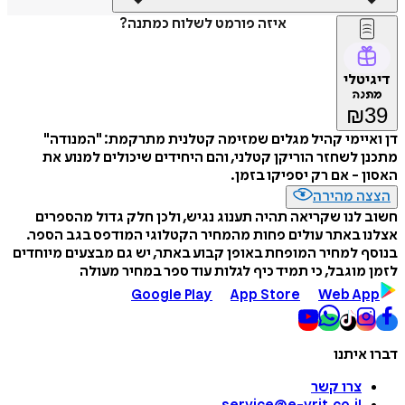
איזה פורמט לשלוח כמתנה?
דיגיטלי
מתנה
₪
39
דן ואיימי קהיל מגלים שמזימה קטלנית מתרקמת: "המנודה"
מתכנן לשחזר הוריקן קטלני, והם היחידים שיכולים למנוע את
האסון - אם רק יספיקו בזמן.
הצצה מהירה
חשוב לנו שקריאה תהיה תענוג נגיש, ולכן חלק גדול מהספרים
אצלנו באתר עולים פחות מהמחיר הקטלוגי המודפס בגב הספר.
בנוסף למחיר המופחת באופן קבוע באתר, יש גם מבצעים מיוחדים
לזמן מוגבל, כי תמיד כיף לגלות עוד ספר במחיר מעולה
Google Play
App Store
Web App
דברו איתנו
צרו קשר