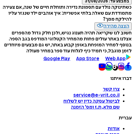
במבצע עד:
31/08/2026
כשתינוקה נולד עם תסמונת נדירה ותוחלת חיים של שנה, אם צעירה
מתמודדת עם שאלה בלתי אפשרית: איך אוהבים ילד שנגזר עליו
להילקח ממך?
הצצה מהירה
חשוב לנו שקריאה תהיה תענוג נגיש, ולכן חלק גדול מהספרים
אצלנו באתר עולים פחות מהמחיר הקטלוגי המודפס בגב הספר.
בנוסף למחיר המופחת באופן קבוע באתר, יש גם מבצעים מיוחדים
לזמן מוגבל, כי תמיד כיף לגלות עוד ספר במחיר מעולה
Google Play
App Store
Web App
דברו איתנו
צרו קשר
service@e-vrit.co.il
לביטול עסקה
כדין יש לשלוח
שם מלא, ת.ז ומס
'
הזמנה
עברית
אודות