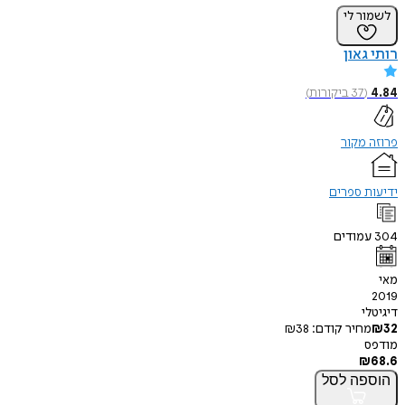
לשמור לי
רותי גאון
4.84
(
37
ביקורות
)
פרוזה מקור
ידיעות ספרים
304
עמודים
מאי
2019
דיגיטלי
32
₪
מחיר קודם:
38
₪
מודפס
₪
68.6
הוספה
לסל