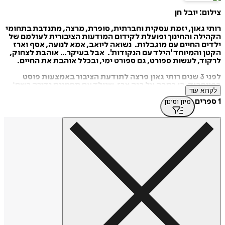
צילום: יובל חן
רותי גאון, יזמת עסקית וחברתית, סופרת, מרצה, מתנדבת בתחומי
הקהילה והחינוך ופועלת לקידום המודעות הציבורית לעולמם של
ילדים החיים עם מוגבלות. נשואה ליואב, אמא לנועה, אסף וארז
הקטן והמיוחד 'הילד עם הנקודות'. אבל בעיקר… אוהבת לצחוק,
לרקוד, לעשות ספורט, גם ספורט ימי, ובכלל אוהבת את החיים.
לפני 3 שנים רותי גאון פרצה לתודעת הציבור באמצעות פוסט
בפייסבוק, בו כתבה על בנה ארז, שנולד עם תסמונת נדירה בשם:
לקרוא עוד
"ג'ייאנט נבוס". הפוסט הפך ויראלי, ובעקבותיו אלפי גולשים מכל
העולם עיטרו את פניהם בטוש כאות הזדהות עם "הילד עם
1 ספרים
מיון וסינון
הנקודות". החשיפה נתנה לה את האומץ להוציא את הספר "שמיכת
פרחים" ולצאת למסע של שליחות בו היא מעבירה את הקהל קורס
מזורז בקבלת האחר ובאהבה גדולה לחיים.