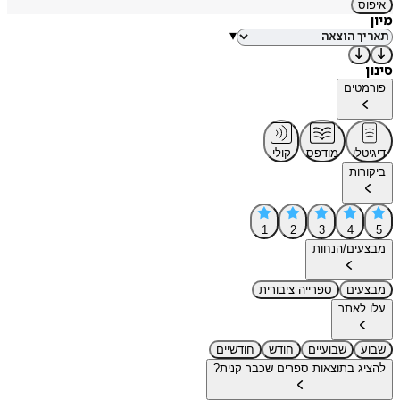
איפוס
מיון
▾
סינון
פורמטים
דיגיטלי
מודפס
קולי
ביקורות
1
2
3
4
5
מבצעים/הנחות
מבצעים
ספרייה ציבורית
עלו לאתר
שבוע
שבועיים
חודש
חודשיים
להציג בתוצאות ספרים שכבר קנית?