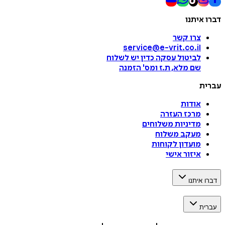
דברו איתנו
צרו קשר
service@e-vrit.co.il
לביטול עסקה
כדין יש לשלוח
שם מלא, ת.ז ומס
'
הזמנה
עברית
אודות
מרכז העזרה
מדיניות משלוחים
מעקב משלוח
מועדון לקוחות
איזור אישי
דברו איתנו
עברית