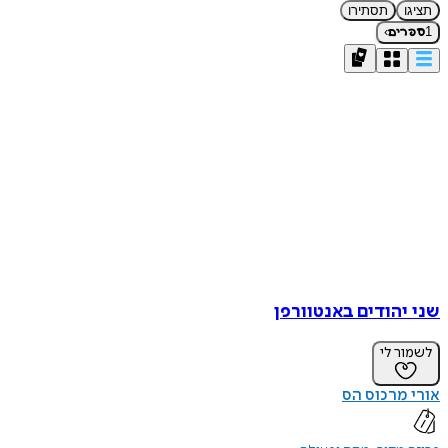
תציגו
תסתירו
›
1
ספרים
שני יהודים באנטוורפן
לשמור לי
אורי מרכוס הס