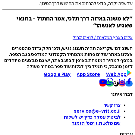
עד שזה יקרה, כדאי להרחיב את החיפוש דרך הסינון.
״לא משנה באיזה דרך תלכי, אמר החתול - בתנאי
שאגיע לאנשהו״
אליס בארץ הפלאות / לואיס קרול
חשוב לנו שקריאה תהיה תענוג נגיש, ולכן חלק גדול מהספרים
אצלנו באתר עולים פחות מהמחיר הקטלוגי המודפס בגב הספר.
בנוסף למחיר המופחת באופן קבוע באתר, יש גם מבצעים מיוחדים
לזמן מוגבל, כי תמיד כיף לגלות עוד ספר במחיר מעולה
Google Play
App Store
Web App
דברו איתנו
צרו קשר
service@e-vrit.co.il
לביטול עסקה
כדין יש לשלוח
שם מלא, ת.ז ומס
'
הזמנה
עברית