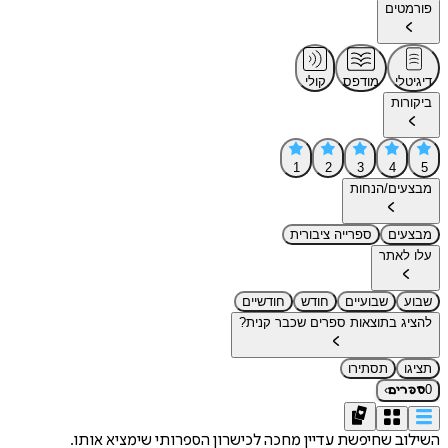
פורמטים
דיגיטלי
מודפס
קולי
ביקורות
1
2
3
4
5
מבצעים/הנחות
מבצעים
ספרייה ציבורית
עלו לאתר
שבוע
שבועיים
חודש
חודשיים
להציג בתוצאות ספרים שכבר קנית?
תציגו
תסתירו
›
0
ספרים
השילוב שחיפשת עדיין מחכה לכישרון הספרותי שימציא אותו.