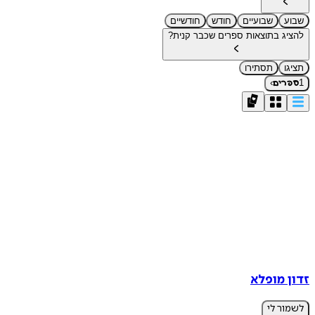
שבוע
שבועיים
חודש
חודשיים
להציג בתוצאות ספרים שכבר קנית?
תציגו
תסתירו
›
1
ספרים
זדון מופלא
לשמור לי