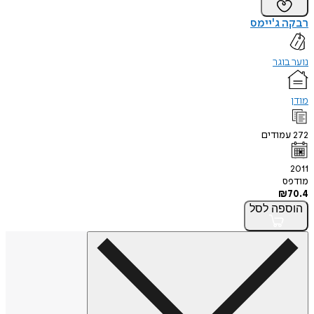
רבקה ג'יימס
נוער בוגר
מודן
272
עמודים
2011
מודפס
₪
70.4
הוספה
לסל