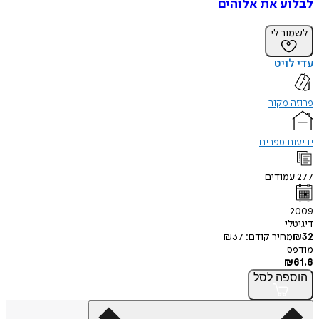
לבלוע את אלוהים
לשמור לי
עדי לויט
פרוזה מקור
ידיעות ספרים
277
עמודים
2009
דיגיטלי
32
₪
מחיר קודם:
37
₪
מודפס
₪
61.6
הוספה
לסל