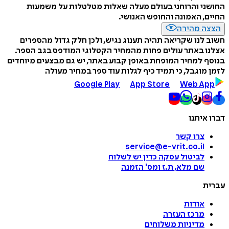
החושני והרוחני בעולם מעלה שאלות מטלטלות על משמעות
החיים, האמונה והחופש האנושי.
הצצה מהירה
חשוב לנו שקריאה תהיה תענוג נגיש, ולכן חלק גדול מהספרים
אצלנו באתר עולים פחות מהמחיר הקטלוגי המודפס בגב הספר.
בנוסף למחיר המופחת באופן קבוע באתר, יש גם מבצעים מיוחדים
לזמן מוגבל, כי תמיד כיף לגלות עוד ספר במחיר מעולה
Google Play
App Store
Web App
דברו איתנו
צרו קשר
service@e-vrit.co.il
לביטול עסקה
כדין יש לשלוח
שם מלא, ת.ז ומס
'
הזמנה
עברית
אודות
מרכז העזרה
מדיניות משלוחים