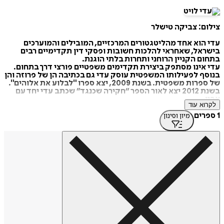
צילום: צביקה טישלר
עדי הוא אחד מהליטגטורים המרכזיים, המובילים והמוערכים
בישראל, שאחראי להלכות חשובות ופסקי דין תקדימיים רבים
בתחום הקניין הרוחני ותחרות בלתי הוגנת.
עדי אינו מסתפק ביצירת תקדימים משפטיים פורצי דרך בתחום.
בנוסף לפעילותו המשפטית עוסק עדי גם בכתיבה הן של פרוזה והן
של ספרות משפטית. בשנת 2009, יצא ספרו "לבלוע את אלוהים".
בשנת 2012 יצא לאור הספר “חקירה שכנגד” שכתב עדי יחד עם
אביו .
לקרוא עוד
1 ספרים
מיון וסינון