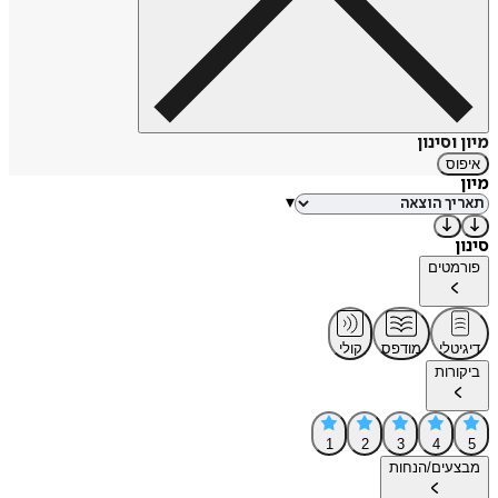
מיון וסינון
איפוס
מיון
▾
סינון
פורמטים
דיגיטלי
מודפס
קולי
ביקורות
1
2
3
4
5
מבצעים/הנחות