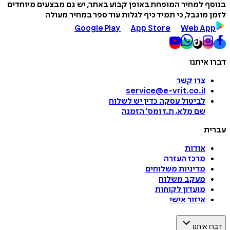
בנוסף למחיר המופחת באופן קבוע באתר, יש גם מבצעים מיוחדים
לזמן מוגבל, כי תמיד כיף לגלות עוד ספר במחיר מעולה
Google Play
App Store
Web App
דברו איתנו
צרו קשר
service@e-vrit.co.il
לביטול עסקה
כדין יש לשלוח
שם מלא, ת.ז ומס
'
הזמנה
עברית
אודות
מרכז העזרה
מדיניות משלוחים
מעקב משלוח
מועדון לקוחות
איזור אישי
דברו איתנו