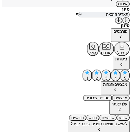
איפוס
מיון
▾
סינון
פורמטים
דיגיטלי
מודפס
קולי
ביקורות
1
2
3
4
5
מבצעים/הנחות
מבצעים
ספרייה ציבורית
עלו לאתר
שבוע
שבועיים
חודש
חודשיים
להציג בתוצאות ספרים שכבר קנית?