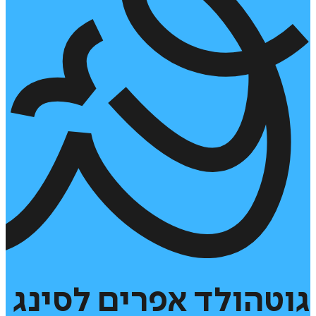
גוטהולד
אפרים
לסינג