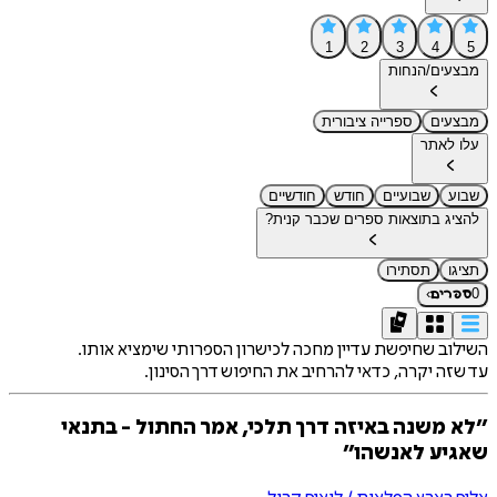
1
2
3
4
5
מבצעים/הנחות
מבצעים
ספרייה ציבורית
עלו לאתר
שבוע
שבועיים
חודש
חודשיים
להציג בתוצאות ספרים שכבר קנית?
תציגו
תסתירו
›
0
ספרים
השילוב שחיפשת עדיין מחכה לכישרון הספרותי שימציא אותו.
עד שזה יקרה, כדאי להרחיב את החיפוש דרך הסינון.
״לא משנה באיזה דרך תלכי, אמר החתול - בתנאי
שאגיע לאנשהו״