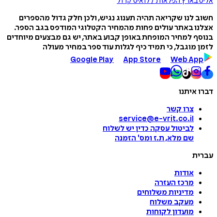
אליס בארץ הפלאות / לואיס קרול
חשוב לנו שקריאה תהיה תענוג נגיש, ולכן חלק גדול מהספרים
אצלנו באתר עולים פחות מהמחיר הקטלוגי המודפס בגב הספר.
בנוסף למחיר המופחת באופן קבוע באתר, יש גם מבצעים מיוחדים
לזמן מוגבל, כי תמיד כיף לגלות עוד ספר במחיר מעולה
Google Play
App Store
Web App
דברו איתנו
צרו קשר
service@e-vrit.co.il
לביטול עסקה
כדין יש לשלוח
שם מלא, ת.ז ומס
'
הזמנה
עברית
אודות
מרכז העזרה
מדיניות משלוחים
מעקב משלוח
מועדון לקוחות