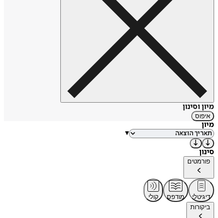
מיון וסינון
איפוס
מיון
▾
סינון
פורמטים
דיגיטלי
מודפס
קולי
ביקורות