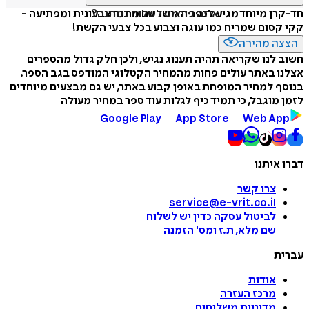
איזה פורמט לשלוח כמתנה?
חד-קרן מיוחד מגיע לכפר האושר עם מתנה צבעונית ומפתיעה -
קקי קסום שמריח כמו עוגה וצבוע בכל צבעי הקשת!
הצצה מהירה
חשוב לנו שקריאה תהיה תענוג נגיש, ולכן חלק גדול מהספרים
אצלנו באתר עולים פחות מהמחיר הקטלוגי המודפס בגב הספר.
בנוסף למחיר המופחת באופן קבוע באתר, יש גם מבצעים מיוחדים
לזמן מוגבל, כי תמיד כיף לגלות עוד ספר במחיר מעולה
Google Play
App Store
Web App
דברו איתנו
צרו קשר
service@e-vrit.co.il
לביטול עסקה
כדין יש לשלוח
שם מלא, ת.ז ומס
'
הזמנה
עברית
אודות
מרכז העזרה
מדיניות משלוחים