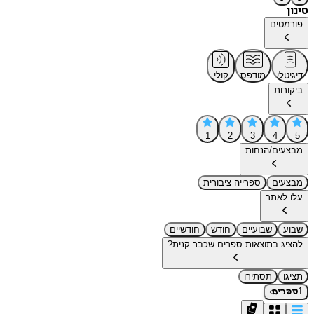
סינון
פורמטים
דיגיטלי
מודפס
קולי
ביקורות
1
2
3
4
5
מבצעים/הנחות
מבצעים
ספרייה ציבורית
עלו לאתר
שבוע
שבועיים
חודש
חודשיים
להציג בתוצאות ספרים שכבר קנית?
תציגו
תסתירו
›
1
ספרים